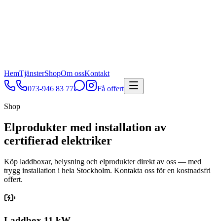
Hem
Tjänster
Shop
Om oss
Kontakt
073-946 83 77
Få offert
Shop
Elprodukter med installation av
certifierad elektriker
Köp laddboxar, belysning och elprodukter direkt av oss — med
trygg installation i hela Stockholm. Kontakta oss för en kostnadsfri
offert.
Laddbox 11 kW